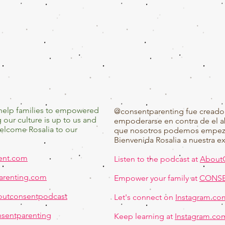
help families to empowered
@consentparenting fue creado p
our culture is up to us and
empoderarse en contra de el ab
elcome Rosalia to our
que nosotros podemos empezar
Bienvenida Rosalia a nuestra e
ent.com
Listen to the podcast at
About
renting.com
Empower your family at
CONSE
outconsentpodcast
Let's connect on
Instagram.co
sentparenting
Keep learning at
Instagram.co