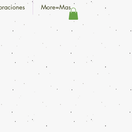
braciones
More=Mas