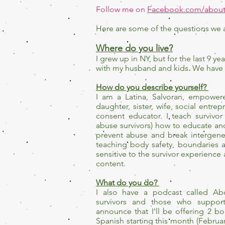
Follow me on
Facebook.com/about
Here are some of the questions we 
Where do you live?
I grew up in NY, but for the last 9 ye
with my husband and kids. We have
How do you describe yourself?
I am a Latina, Salvoran, empowe
daughter, sister, wife, social entre
consent educator. I teach survivor
abuse survivors) how to educate an
prevent abuse and break intergener
teaching body safety, boundaries a
sensitive to the survivor experience
content.
What do you do?
I also have a podcast called A
survivors and those who support 
announce that I'll be offering 2 
Spanish starting this month (Februar