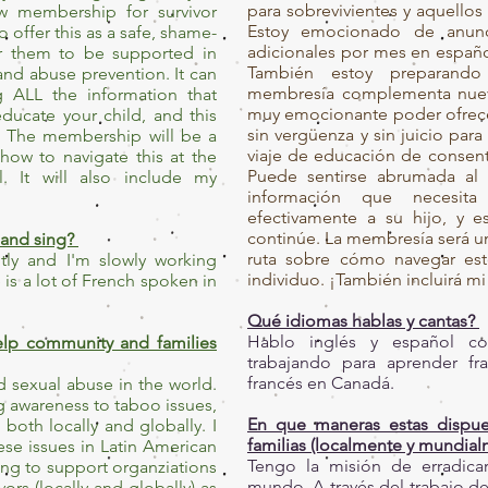
para sobrevivientes y aquellos
w membership for survivor
Estoy emocionado de anunc
to offer this as a safe, shame-
adicionales por mes en español
r them to be supported in
También estoy preparando
and abuse prevention. It can
membresía complementa nueva
g ALL the information that
muy emocionante poder ofrece
educate your child, and this
sin vergüenza y sin juicio pa
. The membership will be a
viaje de educación de consent
ow to navigate this at the
Puede sentirse abrumada al
. It will also include my
información que necesit
efectivamente a su hijo, y 
continúe. La membresía será u
and sing?
ruta sobre cómo navegar est
tly and I'm slowly working
individuo. ¡También incluirá
 is a lot of French spoken in
Qué idiomas hablas y cantas?
Hablo inglés y español co
help community and families
trabajando para aprender f
francés en Canadá.
d sexual abuse in the world.
 awareness to taboo issues,
En que maneras estas dispue
both locally and globally. I
familias (localmente y mundial
ese issues in Latin American
Tengo la misión de erradicar
ng to support organziations
mundo. A través del trabajo de
ors (locally and globally) as