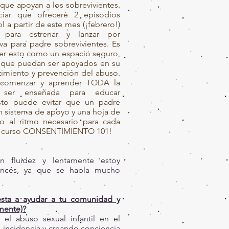
 que apoyan a los sobrevivientes.
iar que ofreceré 2 episodios
 a partir de este mes (¡febrero!)
 para estrenar y lanzar por
 para padre sobrevivientes. Es
r esto como un espacio seguro,
ra que puedan ser apoyados en su
imiento y prevención del abuso.
 comenzar y aprender TODA la
a ser enseñada para educar
esto puede evitar que un padre
n sistema de apoyo y una hoja de
o al ritmo necesario para cada
 mi curso CONSENTIMIENTO 101!
n fluidez y lentamente estoy
rancés, ya que se habla mucho
sta a ayudar a tu comunidad y
mente)?
 el abuso sexual infantil en el
 incidencia y creando conciencia