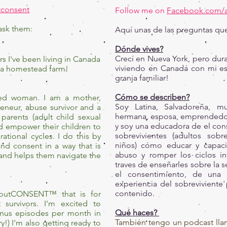
consent
Follow me on
Facebook.com/
ask them:
Aquí unas de las preguntas que
Dónde vives?
Crecí en Nueva York, pero dura
ars I've been living in Canada
viviendo en Canadá con mi es
 a homestead farm!
granja familiar!
Cómo se describen?
red woman. I am a mother,
Soy Latina, Salvadoreña, m
preneur, abuse survivor and a
hermana, esposa, emprendedora
 parents (adult child sexual
y soy una educadora de el con
d empower their children to
sobrevivientes (adultos sob
ational cycles. I do this by
niños) cómo educar y capacit
nd consent in a way that is
abuso y romper los ciclos in
 and helps them navigate the
traves de enseñarles sobre la s
el consentimiento, de una
experiencia del sobreviviente
contenido.
boutCONSENT™ that is for
survivors. I'm excited to
Qué haces?
bonus episodes per month in
También tengo un podcast l
y!) I'm also getting ready to