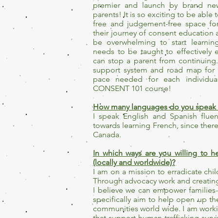
premier and launch by brand ne
parents! It is so exciting to be able 
free and judgement-free space fo
their journey of consent education 
be overwhelming to start learnin
needs to be taught to effectively 
can stop a parent from continuing
support system and road map for h
pace needed for each individual
CONSENT 101 course!
How many languages do you speak 
I speak English and Spanish fluen
towards learning French, since there
Canada.
In which ways are you willing to 
(locally and worldwide)?
I am on a mission to erradicate chil
Through advocacy work and creating
I believe we can empower families- 
specifically aim to help open up th
communities world wide. I am worki
that support human trafficking surviv