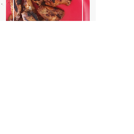
This salad is great for kids, is sweet and
crunchy! perfect with some
grill
chicken!
Esta ensalada es maravillosa para los
niños, es dulce y crujiente! Perfecta
para acompañar pollo asado.
INGREDIENTES
/ INGREDIENTS
Kale, raisins, toasted edamame or
sunflower seeds, green apple cubed
(optional)
Col, uvas pasas, semillas de girasol o
edamame tostado, manzana verde
cortada en pedazitos (opcional)
Mayonnaise, honey mustard, apple