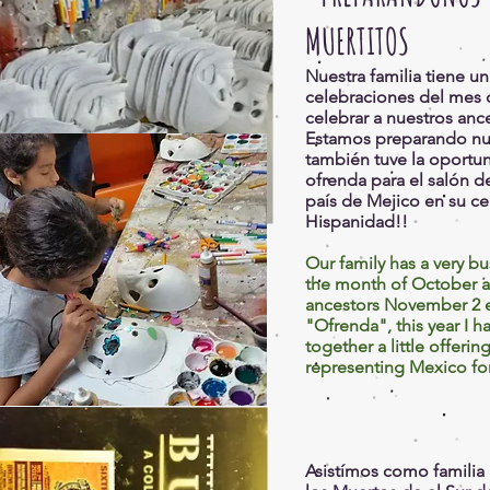
MUERTITOS
Nuestra familia tiene 
celebraciones del mes 
celebrar a nuestros anc
Estamos preparando nues
también tuve la oportu
ofrenda para el salón d
país de Mejico en su ce
Hispanidad!!
Our family has a very bu
the month of October a
ancestors November 2 e
"Ofrenda", this year I h
together a little offeri
representing Mexico fo
Asistímos como familia 