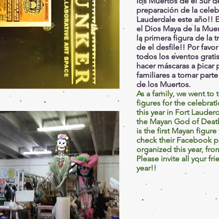
los Muertos de el Sur d
preparación de la celeb
Lauderdale este año!! 
el Dios Maya de la Mue
la primera figura de la 
de el desfile!! Por favo
todos los eventos grati
hacer máscaras a picar p
familiares a tomar part
de los Muertos.
As a family, we went to 
figures for the celebra
this year in Fort Lauder
the Mayan God of Deat
is the first Mayan figure
check their Facebook pag
organized this year, fr
Please invite all your fr
year!!