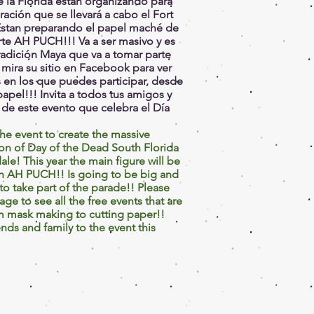
e la Florida estan organizando para
ración que se llevará a cabo el Fort
Estan preparando el papel maché de
rte AH PUCH!!! Va a ser masivo y es
tradición Maya que va a tomar parte
r mira su sitio en Facebook para ver
s en los que puedes participar, desde
apel!!! Invita a todos tus amigos y
e de este evento que celebra el Día
the event to create the massive
tion of Day of the Dead South Florida
dale! This year the main figure will be
h AH PUCH!! Is going to be big and
 to take part of the parade!! Please
e to see all the free events that are
om mask making to cutting paper!!
iends and family to the event this