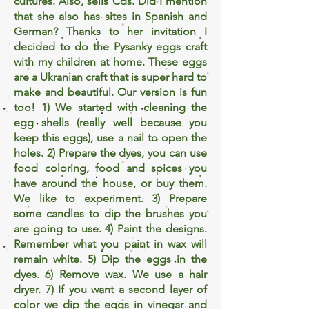
cultures. Also, sells Cds. Did I mention
that she also has sites in Spanish and
German? Thanks to her invitation I
decided to do the
Pysanky
eggs craft
with my children at home. These eggs
are a Ukranian craft that is super hard to
make and beautiful. Our version is fun
too! 1) We started with cleaning the
egg shells (really well because you
keep this eggs), use a nail to open the
holes. 2) Prepare the dyes, you can use
food coloring, food and spices you
have around the house, or buy them.
We like to experiment. 3) Prepare
some candles to dip the brushes you
are going to use. 4) Paint the designs.
Remember what you paint in wax will
remain white. 5) Dip the eggs in the
dyes. 6) Remove wax. We use a hair
dryer. 7) If you want
a second
layer of
color we dip the eggs in vinegar and