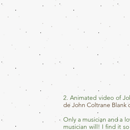
2. Animated video of Jo
de John Coltrane Blank 
Only a musician and a lov
musician will! I find it