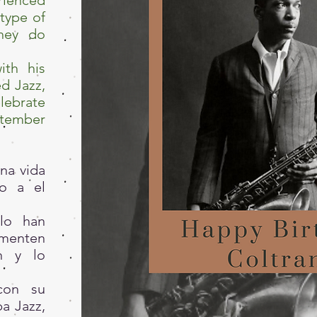
 type of
hey do
ith his
d Jazz,
lebrate
ptember
na vida
to a el
lo han
omenten
n y lo
con su
ba Jazz,