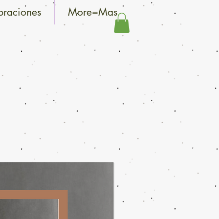
braciones
More=Mas