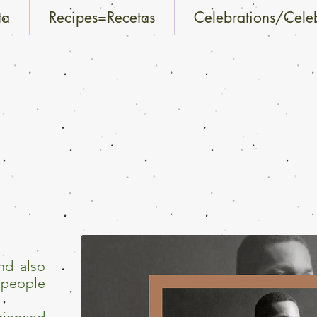
ta
Recipes=Recetas
Celebrations/Cele
nd also
 people
rienced