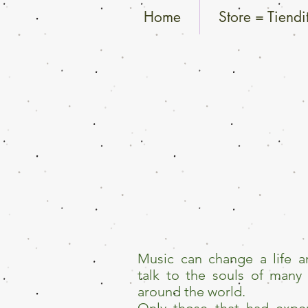
Home
Store = Tiendi
Music can change a life a
talk to the souls of many
around the world.
Only those that had expe