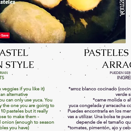
ASTEL
PASTELES
 STYLE
ARRA
ARIAN
PUEDEN SER
TS
INGRE
veggies if you like it)
*arroz blanco cocinado (cocina
an alternative
verde si
you can only use yuca. You
*carne molida o al
y the one you are going to
yuca congelada y arracacha c
10 pasteles but it really
Puedes encontrarla en los merc
ose to make them -
vas a utilizar. Una bolsa te pu
d onion (enough to season
depende de el tamaño que
bles you have)
*tomates, pimentón, ajo y cebol