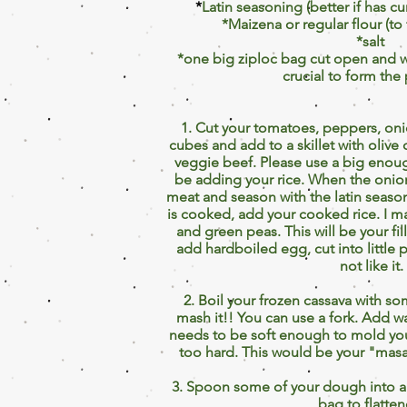
*
Latin seasoning (better if has c
*Maizena or regular flour (to 
*salt
*one big ziploc bag cut open and with
crucial to form the 
1. Cut your tomatoes, peppers, onion
cubes and add to a skillet with olive 
veggie beef. Please use a big enoug
be adding your rice. When the onion
meat and season with the latin seaso
is cooked, add your cooked rice. I m
and green peas. This will be your fi
add hardboiled egg, cut into little 
not like it.
2. Boil your frozen cassava with som
mash it!! You can use a fork. Add wat
needs to be soft enough to mold your
too hard. This would be your "mas
3. Spoon some of your dough into a 
bag to flatten