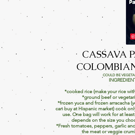
CASSAVA P
COLOMBIAN
COULD BE VEGET
INGREDIEN
*cooked rice (make your rice with 
*ground beef or vegetari
*frozen yuca and frozen arracacha (
can buy at Hispanic market) cook onl
use. One bag will work for at least 
depends on the size you cho
*Fresh tomatoes, peppers, garlic an
the meat or veggie crum