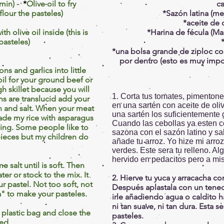
umin) -
*
Olive oil to fry
ca
flour the pasteles)
*Sazón latina (me
*aceite de o
 olive oil inside (this is
*Harina de fécula (Ma
pasteles)
*
*una bolsa grande de ziploc cor
por dentro (esto es muy impor
s and garlics into little
oil for your ground beef or
h skillet because you will
1. Corta tus tomates, pimentone
s are translucid add your
en una sartén con aceite de oliv
n and salt. When your meat
una sartén los suficientemente 
ade my rice with asparagus
Cuando las cebollas ya esten c
lling. Some people like to
sazona con el sazón latino y sa
pieces but my children do
añade tu arroz. Yo hize mi arro
verdes. Este sera tu relleno. 
hervido en pedacitos pero a mis
e salt until is soft. Then
er or stock to the mix. It
2. Hierve tu yuca y arracacha co
 pastel. Not too soft, not
Después aplastala con un tened
a" to make your
pasteles.
irle añadiendo agua o caldito 
ni tan suave, ni tan dura. Esta s
plastic bag and close the
pasteles.
ed.