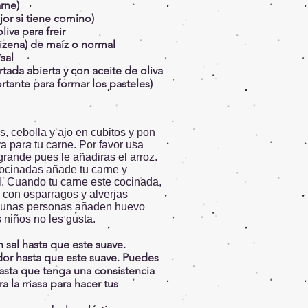
rne)
jor si tiene comino)
liva para freir
izena) de maíz o normal
sal
tada abierta y con aceite de oliva
tante para formar los pasteles)
s, cebolla y ajo en cubitos y pon
a para tu carne. Por favor usa
grande pues le añadiras el arroz.
ocinadas añade tu carne y
l. Cuando tu carne este cocinada,
z con esparragos y alverjas
Algunas personas añaden huevo
 niños no les gusta.
n sal hasta que este suave.
or hasta que este suave. Puedes
hasta que tenga una consistencia
era la masa para hacer tus