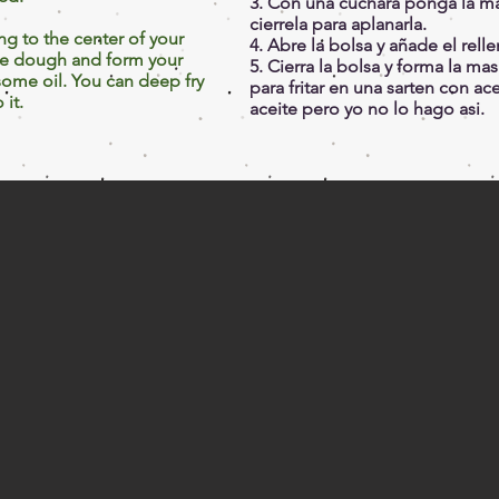
3. Con una cuchara ponga la ma
cierrela para aplanarla.
ng to the center of your
4. Abre la bolsa y añade el rell
he dough and form your
5. Cierra la bolsa y forma la mas
h some oil. You can deep fry
para fritar en una sarten con ac
 it.
aceite pero yo no lo hago asi.