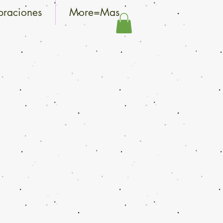
braciones
More=Mas