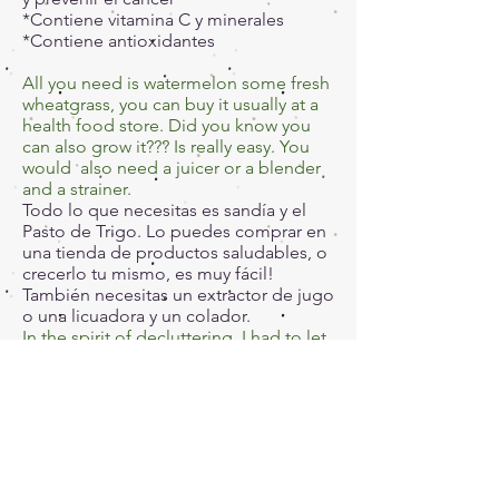
*Contiene vitamina C y minerales
*Contiene antioxidantes
All you need is watermelon some fresh
wheatgrass, you can buy it usually at a
health food store. Did you know you
can also grow it??? Is really easy. You
would also
need a juicer or a blender
and a strainer.
Todo lo que necesitas es sandía y el
Pasto de Trigo. Lo puedes comprar en
una tienda de productos saludables, o
crecerlo tu mismo, es muy fácil!
También necesitas un extractor de jugo
o una licuadora y un colador.
In the spirit of decluttering, I had to let
go my fancy and bulky juicer but you
can use a Nutribullet or any other type
of shaker. Just put the ingredients in
the cup, please don't use water, the
watermelon has enough!
Decidí salir de mi hermoso y grande
extractor de frutas, pero puedo usar el